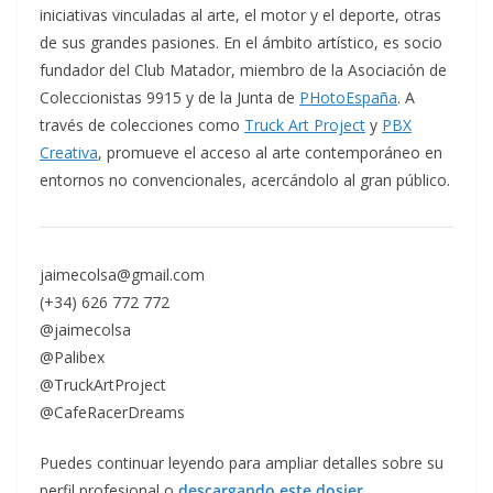
iniciativas vinculadas al arte, el motor y el deporte, otras
de sus grandes pasiones. En el ámbito artístico, es socio
fundador del Club Matador, miembro de la Asociación de
Coleccionistas 9915 y de la Junta de
PHotoEspaña
. A
través de colecciones como
Truck Art Project
y
PBX
Creativa
, promueve el acceso al arte contemporáneo en
entornos no convencionales, acercándolo al gran público.
jaimecolsa@gmail.com
(+34) 626 772 772
@jaimecolsa
@Palibex
@TruckArtProject
@CafeRacerDreams
Puedes continuar leyendo para ampliar detalles sobre su
perfil profesional o
descargando este dosier
.