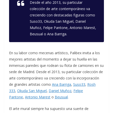
Desde el año 2013, su particular
colección de arte contemporáneo va
creciendo con destacadas figuras como
Suso33, Okuda San Miguel, Daniel
Muñoz, Felipe Pantone, Antonio Marest,
Beusual o Ana Barriga.
En su labor como mecenas artístico, Palibex invita a los
mejores artistas del momento a dejar su huella en las
inmensas paredes que rodean su flota de camiones en su
sede de Madrid. Desde el 2013, su particular colección de
arte contemporáneo va creciendo con la incorporación
de grandes artistas como
Ana Barriga
,
Suso33
,
Rosh
333
,
Okuda San Miguel
,
Daniel Muñoz
,
Felipe
Pantone
,
Antonio Marest
o
Beusual
.
El arte mural siempre ha supuesto una suerte de