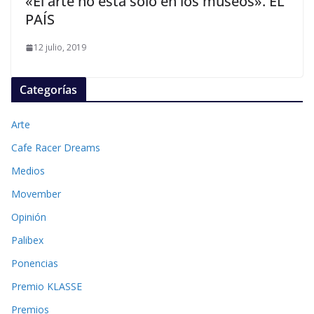
«El arte no está solo en los museos». EL
PAÍS
12 julio, 2019
Categorías
Arte
Cafe Racer Dreams
Medios
Movember
Opinión
Palibex
Ponencias
Premio KLASSE
Premios