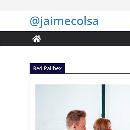
Saltar
al
@jaimecolsa
contenido
Red Palibex