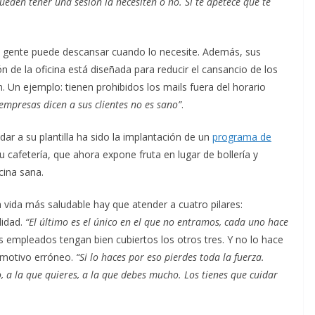
eden tener una sesión la necesiten o no. Si te apetece que te
a gente puede descansar cuando lo necesite. Además, sus
 de la oficina está diseñada para reducir el cansancio de los
. Un ejemplo: tienen prohibidos los mails fuera del horario
empresas dicen a sus clientes no es sano”
.
dar a su plantilla ha sido la implantación de un
programa de
u cafetería, que ahora expone fruta en lugar de bollería y
ina sana.
vida más saludable hay que atender a cuatro pilares:
lidad.
“El último es el único en el que no entramos, cada uno hace
us empleados tengan bien cubiertos los otros tres. Y no lo hace
 motivo erróneo.
“Si lo haces por eso pierdes toda la fuerza.
, a la que quieres, a la que debes mucho. Los tienes que cuidar