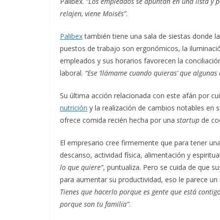
Palibex.
“Los empleados se apuntan en una lista y pu
relajen, viene Moisés”
.
Palibex
también tiene una sala de siestas donde l
puestos de trabajo son ergonómicos, la iluminación
empleados y sus horarios favorecen la conciliación
laboral.
“Ese ‘llámame cuando quieras’ que algunas 
Su última acción relacionada con este afán por cui
nutrición
y la realización de cambios notables en s
ofrece comida recién hecha por una
startup
de coc
El empresario cree firmemente que para tener una 
descanso, actividad física, alimentación y espiritua
lo que quiere”
, puntualiza. Pero se cuida de que s
para aumentar su productividad, eso le parece un
Tienes que hacerlo porque es gente que está contigo
porque son tu familia”
.