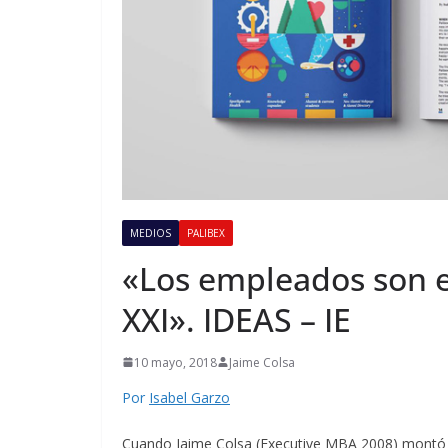
MEDIOS
PALIBEX
«Los empleados son el
XXI». IDEAS – IE
10 mayo, 2018
Jaime Colsa
Por
Isabel Garzo
Cuando Jaime Colsa (Executive MBA 2008) montó 