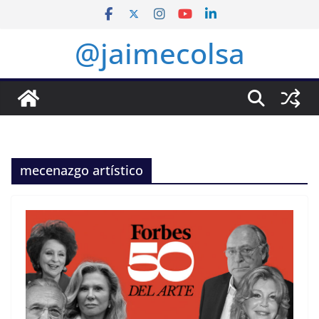
Saltar
al
@jaimecolsa
contenido
mecenazgo artístico