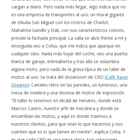
cargan a diario. Pero nada más llegar, algo indica que no
es una empresa de transportes al uso; un mural gigante
de Okuda San Miguel con los rostros de Charlot,
Mahatma Gandhi y Dalí, con sus característicos colores,
preside la fachada principal. La valla se abre frente a mí y
enseguida veo a Colsa, que me indica que aparque en
cualquier sitio. Nada más bajar del coche, veo una puerta
blanca de garaje, entreabierta y tras ella se vislumbra
alguna moto, pero nada de la grasa típica de un taller de
motos al uso: Se trata del showroom de CRD (
Café Racer
Dreams
): Carteles retro en las paredes, un luminoso, una
mesa de madera y una docena de motos de exposición.
“El taller lo tenemos en Alcalá de Henares, donde está
Marcos Castro, nuestro jefe de mecánica y donde se
ensamblan las motos, y aquí es donde traemos a
nuestros clientes, para que vean lo que hacemos y nos
cuenten qué es lo que tienen en mente”, explica Colsa. Y
es que cada CRD es una pieza única. Son creaciones