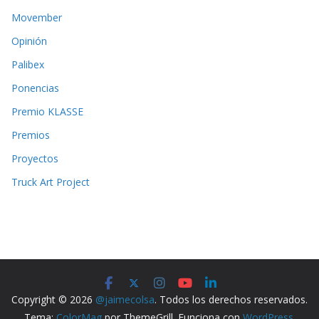
Movember
Opinión
Palibex
Ponencias
Premio KLASSE
Premios
Proyectos
Truck Art Project
Copyright © 2026
@jaimecolsa
. Todos los derechos reservados.
Tema:
ColorMag
por ThemeGrill. Funciona con
WordPress
.