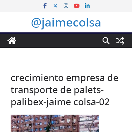
Saltar
al
@jaimecolsa
contenido
crecimiento empresa de
transporte de palets-
palibex-jaime colsa-02