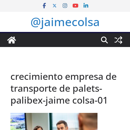
Saltar
al
@jaimecolsa
contenido
crecimiento empresa de
transporte de palets-
palibex-jaime colsa-01