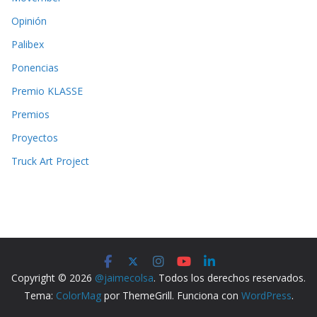
Opinión
Palibex
Ponencias
Premio KLASSE
Premios
Proyectos
Truck Art Project
Copyright © 2026
@jaimecolsa
. Todos los derechos reservados.
Tema:
ColorMag
por ThemeGrill. Funciona con
WordPress
.