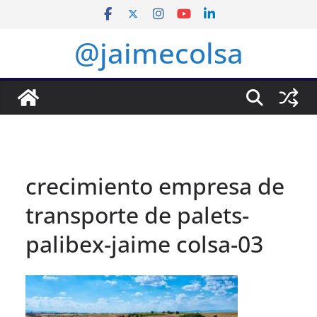
Saltar
al
@jaimecolsa
contenido
crecimiento empresa de
transporte de palets-
palibex-jaime colsa-03