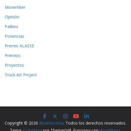
Movember
Opinión
Palibex
Ponencias
Premio KLASSE
Premios
Proyectos
Truck Art Project
Copyright © 2026
@jaimecolsa
. Todos los derechos reservados.
Tema:
ColorMag
por ThemeGrill. Funciona con
WordPress
.