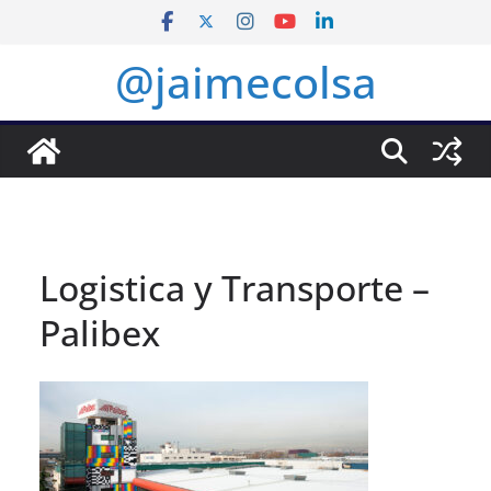
Saltar
al
@jaimecolsa
contenido
Logistica y Transporte –
Palibex