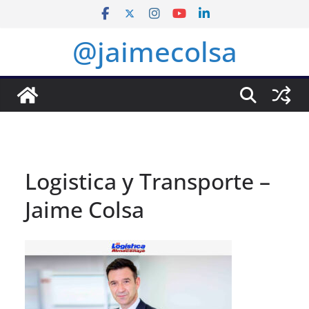
Saltar
al
@jaimecolsa
contenido
Logistica y Transporte –
Jaime Colsa