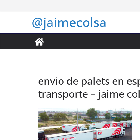
Saltar
al
@jaimecolsa
contenido
envio de palets en e
transporte – jaime col