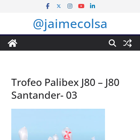
Saltar
al
@jaimecolsa
contenido
Trofeo Palibex J80 – J80
Santander- 03