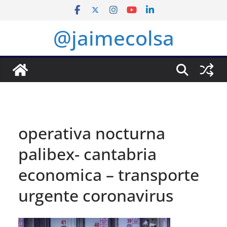
Saltar
al
@jaimecolsa
contenido
operativa nocturna
palibex- cantabria
economica – transporte
urgente coronavirus