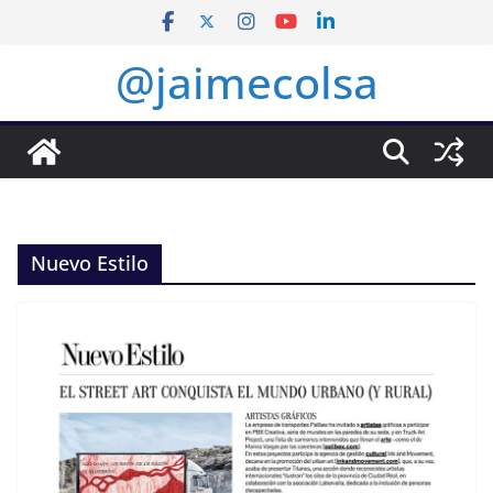
Saltar
al
@jaimecolsa
contenido
Nuevo Estilo