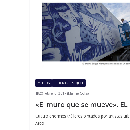
MEDIOS
TRUCK ART PROJECT
20 febrero, 2017
Jaime Colsa
«El muro que se mueve». EL
Cuatro enormes tráileres pintados por artistas ur
Arco