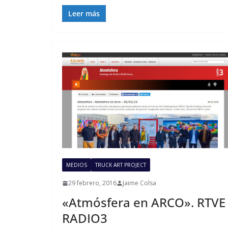
Leer más
MEDIOS
TRUCK ART PROJECT
29 febrero, 2016
Jaime Colsa
«Atmósfera en ARCO». RTVE
RADIO3