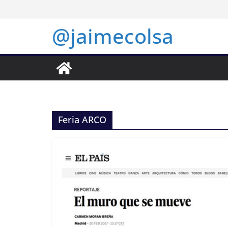
Saltar
al
@jaimecolsa
contenido
Feria ARCO