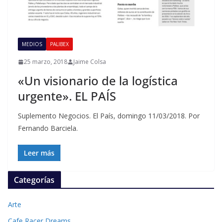
MEDIOS
PALIBEX
25 marzo, 2018
Jaime Colsa
«Un visionario de la logística
urgente». EL PAÍS
Suplemento Negocios. El País, domingo 11/03/2018. Por
Fernando Barciela.
Leer más
Categorías
Arte
Cafe Racer Dreams