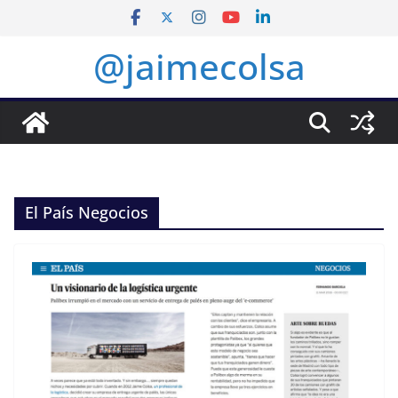
Saltar
al
@jaimecolsa
contenido
El País Negocios