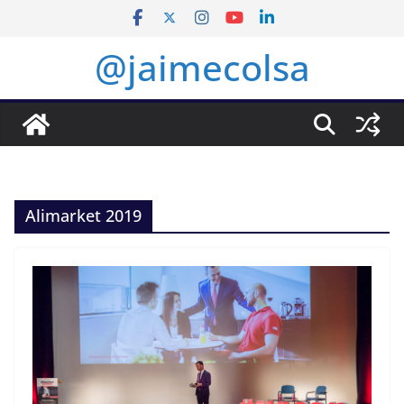
Saltar
al
@jaimecolsa
contenido
Alimarket 2019