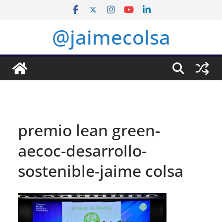
Saltar
al
@jaimecolsa
contenido
premio lean green-
aecoc-desarrollo-
sostenible-jaime colsa