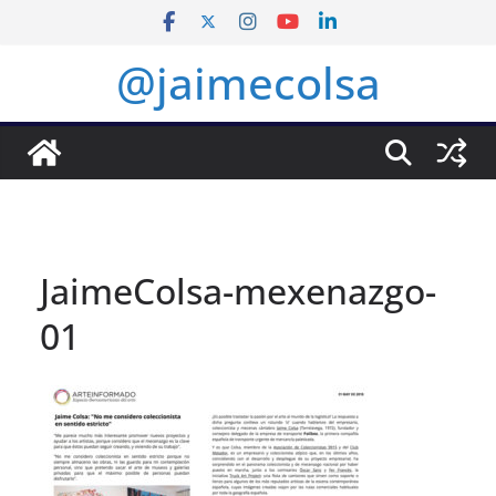
Saltar
al
@jaimecolsa
contenido
JaimeColsa-mexenazgo-
01