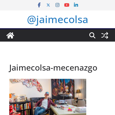
Saltar
al
@jaimecolsa
contenido
Jaimecolsa-mecenazgo