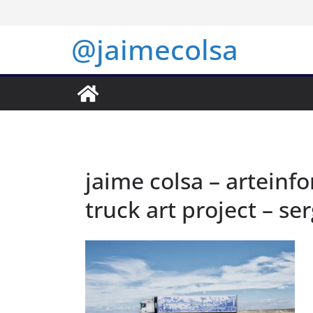
Saltar
al
@jaimecolsa
contenido
jaime colsa – arteinf
truck art project – se