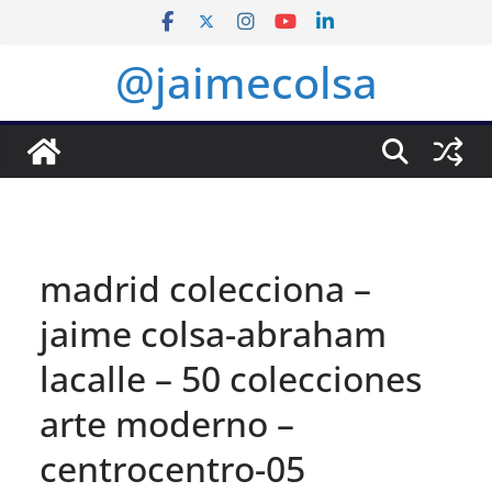
Saltar
al
@jaimecolsa
contenido
madrid colecciona –
jaime colsa-abraham
lacalle – 50 colecciones
arte moderno –
centrocentro-05