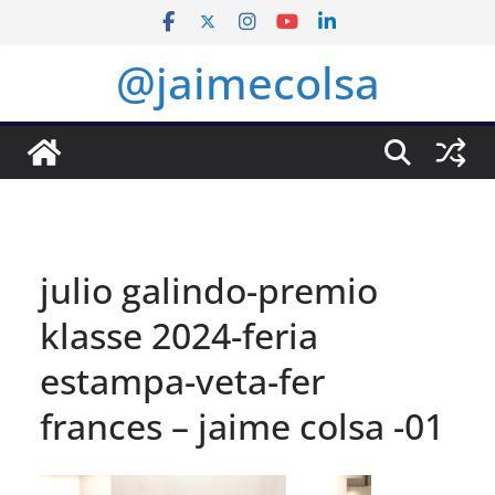
Saltar
al
@jaimecolsa
contenido
julio galindo-premio
klasse 2024-feria
estampa-veta-fer
frances – jaime colsa -01