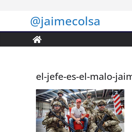
Saltar
al
@jaimecolsa
contenido
el-jefe-es-el-malo-jai