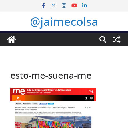
Saltar
al
@jaimecolsa
contenido
esto-me-suena-rne