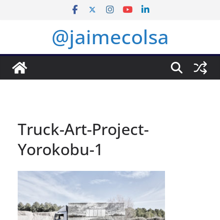
Saltar
al
@jaimecolsa
contenido
Truck-Art-Project-
Yorokobu-1