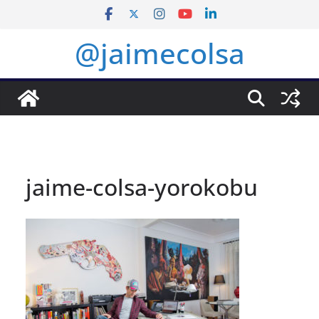
Saltar
al
@jaimecolsa
contenido
jaime-colsa-yorokobu