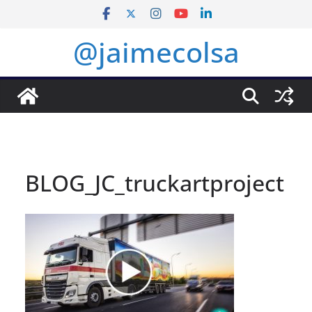
Saltar
al
@jaimecolsa
contenido
BLOG_JC_truckartproject