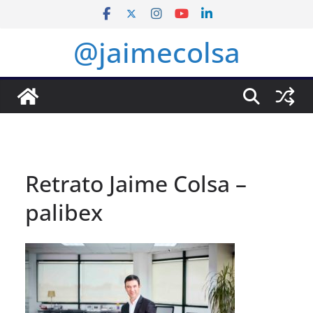
Saltar
al
@jaimecolsa
contenido
Retrato Jaime Colsa –
palibex