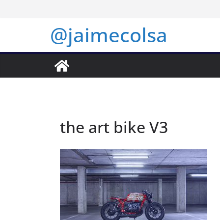
Saltar
al
@jaimecolsa
contenido
the art bike V3