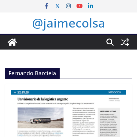
Saltar
al
@jaimecolsa
contenido
Fernando Barciela