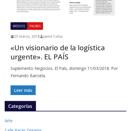
MEDIOS
PALIBEX
25 marzo, 2018
Jaime Colsa
«Un visionario de la logística
urgente». EL PAÍS
Suplemento Negocios. El País, domingo 11/03/2018. Por
Fernando Barciela.
Leer más
Categorías
Arte
Cafe Racer Dreams