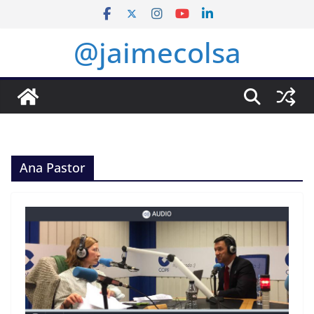
Saltar
al
@jaimecolsa
contenido
Ana Pastor