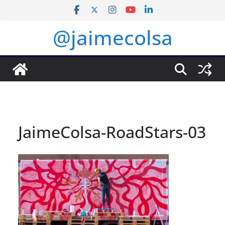
Saltar
al
@jaimecolsa
contenido
JaimeColsa-RoadStars-03