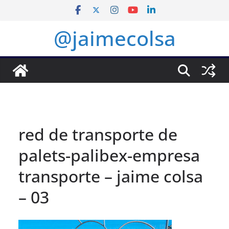
Saltar
al
@jaimecolsa
contenido
red de transporte de
palets-palibex-empresa
transporte – jaime colsa
– 03