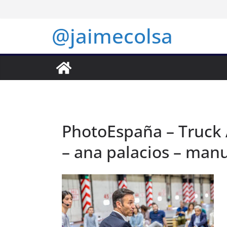
Saltar
al
@jaimecolsa
contenido
PhotoEspaña – Truck 
– ana palacios – manu