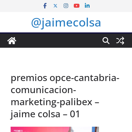
Saltar
al
@jaimecolsa
contenido
premios opce-cantabria-
comunicacion-
marketing-palibex –
jaime colsa – 01