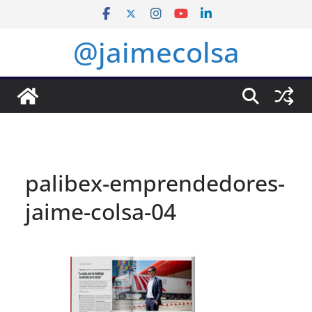
Saltar
al
@jaimecolsa
contenido
palibex-emprendedores-
jaime-colsa-04