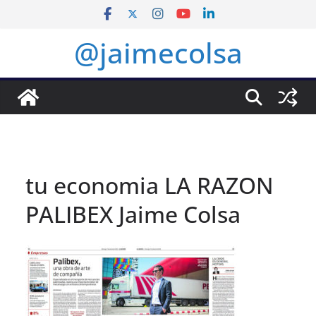
Saltar
al
@jaimecolsa
contenido
tu economia LA RAZON
PALIBEX Jaime Colsa