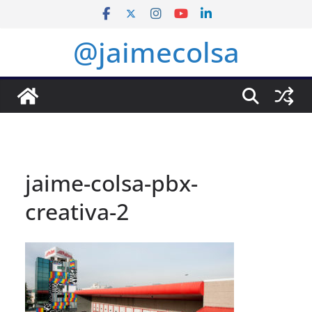
Saltar
al
@jaimecolsa
contenido
jaime-colsa-pbx-
creativa-2