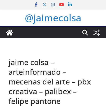
Saltar
al
@jaimecolsa
contenido
jaime colsa –
arteinformado –
mecenas del arte – pbx
creativa – palibex –
felipe pantone