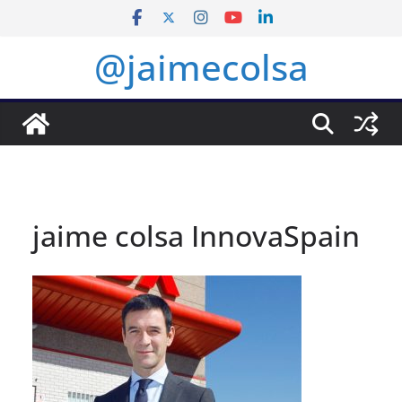
Saltar
al
@jaimecolsa
contenido
jaime colsa InnovaSpain