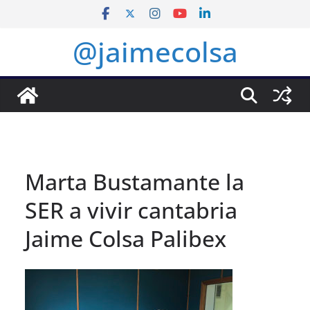
Saltar
al
@jaimecolsa
contenido
Marta Bustamante la
SER a vivir cantabria
Jaime Colsa Palibex