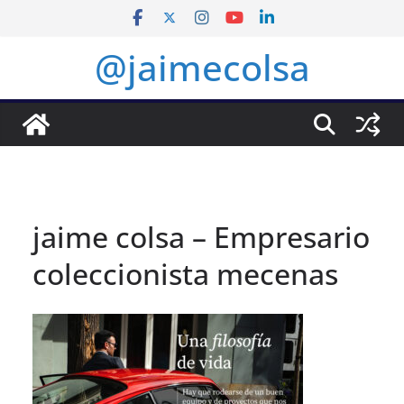
Saltar
al
@jaimecolsa
contenido
jaime colsa – Empresario
coleccionista mecenas