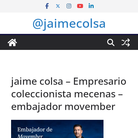
Saltar
al
@jaimecolsa
contenido
jaime colsa – Empresario
coleccionista mecenas –
embajador movember