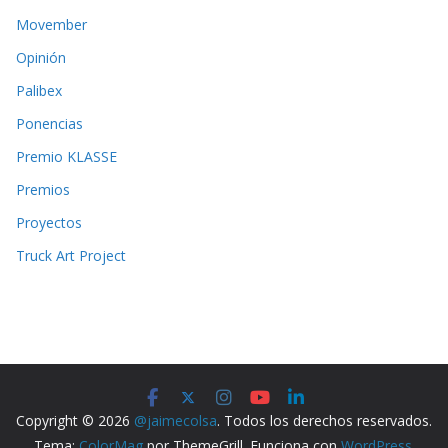
Movember
Opinión
Palibex
Ponencias
Premio KLASSE
Premios
Proyectos
Truck Art Project
Copyright © 2026
@jaimecolsa
. Todos los derechos reservados.
Tema:
ColorMag
por ThemeGrill. Funciona con
WordPress
.