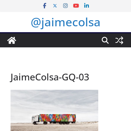
Saltar
al
@jaimecolsa
contenido
JaimeColsa-GQ-03