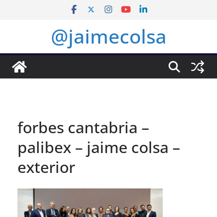
Saltar
al
@jaimecolsa
contenido
forbes cantabria –
palibex – jaime colsa –
exterior