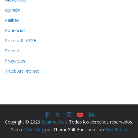
Opinión
Palibex
Ponencias
Premio KLASSE
Premios
Proyectos
Truck Art Project
Copyright © 2026
@jaimecolsa
. Todos los derechos reservados.
Tema:
ColorMag
por ThemeGrill. Funciona con
WordPress
.