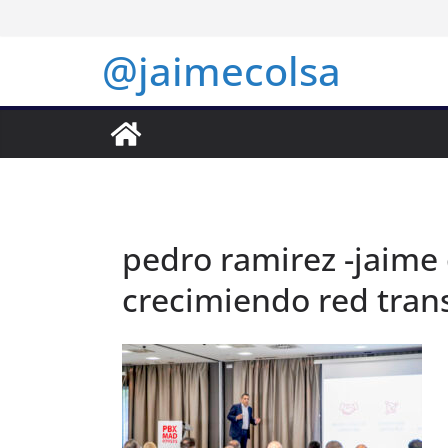
Saltar
al
@jaimecolsa
contenido
pedro ramirez -jaime 
crecimiendo red trans