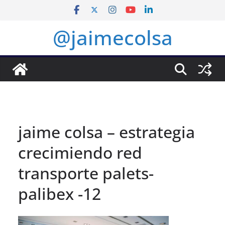
Saltar
al
@jaimecolsa
contenido
jaime colsa – estrategia
crecimiendo red
transporte palets-
palibex -12