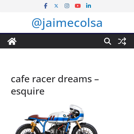
Saltar
al
@jaimecolsa
contenido
cafe racer dreams –
esquire